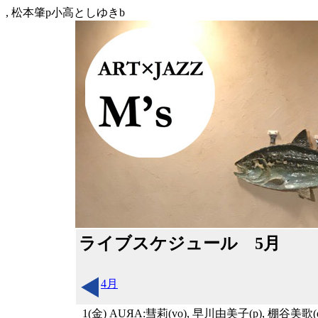
, 松本肇p小高としゆきb
ライブスケジュール 5月
4月
1(金)
AUЯA:彗莉(vo), 早川由美子(p), 棚谷美歌(d