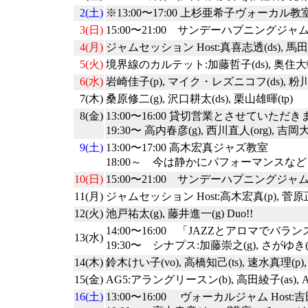
2(土)
※13:00〜17:00 上杉亜希子ヴォーカル教
3(日)
15:00〜21:00 サンデーハプニングジャムセッ
4(月)
ジャムセッション Host:真喜志透(ds), 馬田一
5(火)
境界線のカルテット:加藤哲子(ds), 奥住大輔(s
6(水)
岩崎佳子(p), マイク・レズニコフ(ds), 粉川忠
7(木)
桑原修二(g), 沢口耕太(ds), 栗山雄暉(tp)
8(金)
13:00〜16:00 貸切営業とさせていただ
19:30〜 高内春彦(g), 西川直人(org), 吉岡大
9(土)
13:00〜17:00 高木宏真ジャズ教室
18:00～ 今は静かにパフォーマンスなど v
10(日)
15:00〜21:00 サンデーハプニングジャムセ
11(月)
ジャムセッション Host:高木宏真(p), 菅原正宣
12(火)
池戸祐太(g), 藤井進一(g) Duo!!
14:00〜16:00 「JAZZとアロマ
13(水)
19:30〜 シナプス:加藤崇之(g), さがゆき(v
14(木)
鈴木けい子(vo), 高橋知己(ts), 速水真理(p),
15(金)
AG5:アラングリースン(b), 高田綾子(as), AO
16(土)
13:00〜16:00 ヴォーカルジャム Host:吉田