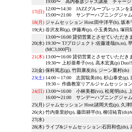
19:00〜 高内春彦ジャズ講座 チャージ1
12:00〜14:30 JAZZグループレッ
17(日)
15:00〜21:00 サンデーハプニングジャムセ
18(月)
ジャムセッション Host:田中洋平(b), 坂本千恵
19(火)
谷沢友和(g), 伊藤寿(p), 小玉勇気(b), 塚田陽
13:00〜16:00 貸切営業とさせていただ
20(水)
19:30〜 TJプロジェクト:佐藤達哉(ts,ss),
(MC3,000円)
21(木)
13:00〜16:00 貸切営業とさせていただ
19:30〜 上杉亜希子(vo), 高木宏真(p) Duo!!
22(金)
保科篤志(g), 竹田康友(b), ジーン重村(ds)
23(土)
14:00～17:00 志賀聡美(tb), 杉山泰史(g), 渡
19:30～ 作曲教室リアルジャムセッション H
24(日)
13:00〜16:00 小林美都(vo), 松尾明(ds),
16:00〜21:00 サンデーハプニングジャムセッ
25(月)
ジャムセッション Host:諸岡大也(p), 久津間
26(火)
竹内亜里紗(p), 藤田耕平(b), 柳沼祐育(ds)/t
27(水)
28(木)
ライブ&ジャムセッション:石田和也(ds), 高橋知